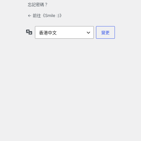
忘記密碼？
← 前往《Smile :)》
語
言